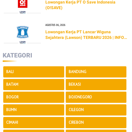
Lowongan Kerja PT O Save Indonesia
(O!SAVE)
AGUSTUS 06, 2026
Lowongan Kerja PT Lancar Wiguna
Sejahtera (Lawson) TERBARU 2026 | INFO
GAJI & CARA LAMAR
KATEGORI
BALI
BANDUNG
BATAM
BEKASI
BOGOR
BOJONEGORO
BUMN
CILEGON
CIMAHI
CIREBON