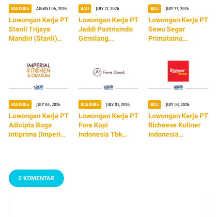
BANDUNG
AUGUST 04, 2026
BALI
JULY 27, 2026
BALI
JULY 27, 2026
Lowongan Kerja PT
Lowongan Kerja PT
Lowongan Kerja PT
Stanli Trijaya
Jaddi Pastrisindo
Sewu Segar
Mandiri (Stanli)
Gemilang
Primatama
TERBARU 2026
(Dcrepes)
(Re.juve) TERBARU
2026
BANDUNG
JULY 04, 2026
BANDUNG
JULY 03, 2026
BALI
JULY 03, 2026
Lowongan Kerja PT
Lowongan Kerja PT
Lowongan Kerja PT
Adicipta Boga
Fore Kopi
Richeese Kuliner
Intiprima (Imperial
Indonesia Tbk
Indonesia
Kitchen & Dimsum)
(Fore Donut)
(Richesee Factory)
TERBARU 2026
0 KOMENTAR