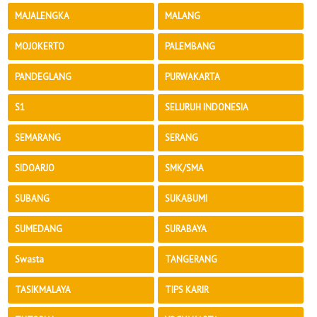
MAJALENGKA
MALANG
MOJOKERTO
PALEMBANG
PANDEGLANG
PURWAKARTA
S1
SELURUH INDONESIA
SEMARANG
SERANG
SIDOARJO
SMK/SMA
SUBANG
SUKABUMI
SUMEDANG
SURABAYA
Swasta
TANGERANG
TASIKMALAYA
TIPS KARIR