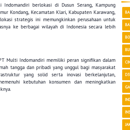
ti Indomandiri berlokasi di Dusun Serang, Kampung
Sumur Kondang, Kecamatan Klari, Kabupaten Karawang,
BA
 lokasi strategis ini memungkinkan perusahaan untuk
BA
asnya ke berbagai wilayah di Indonesia secara lebih
BO
BU
PT Multi Indomandiri memiliki peran signifikan dalam
CI
ah tangga dan pribadi yang unggul bagi masyarakat
astruktur yang solid serta inovasi berkelanjutan,
D3
 memenuhi kebutuhan konsumen dan meningkatkan
GA
uknya.
IN
IN
JA