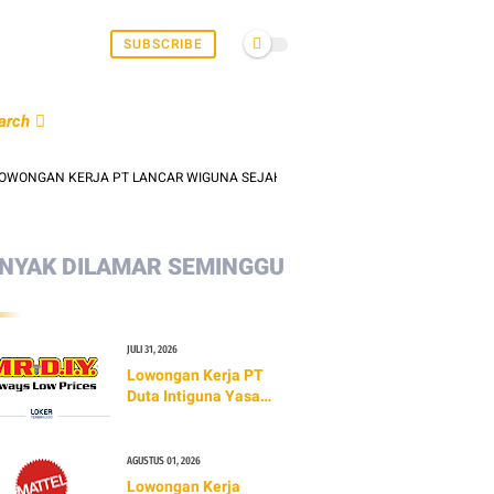
SUBSCRIBE
arch
N KERJA PT LANCAR WIGUNA SEJAHTERA (LAWSON) TERBARU 2026 | INFO GAJ
NYAK DILAMAR SEMINGGU
JULI 31, 2026
Lowongan Kerja PT
Duta Intiguna Yasa
Tbk (MR.DIY)
AGUSTUS 01, 2026
Lowongan Kerja