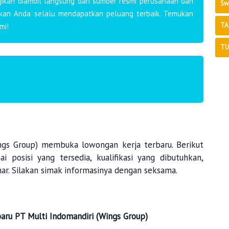
ajikan diambil langsung dari sumber resmi perusahaan dan
Sw
ikan Anda selalu mendapatkan peluang terbaik. Temukan
TA
mi!
TU
ings Group) membuka lowongan kerja terbaru. Berikut
 posisi yang tersedia, kualifikasi yang dibutuhkan,
ar. Silakan simak informasinya dengan seksama.
baru
PT Multi Indomandiri (Wings Group)