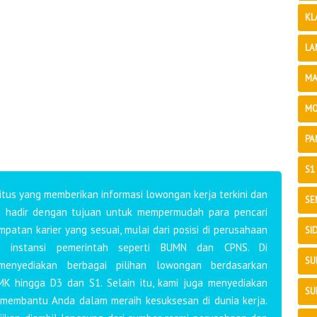
KL
LA
MA
MO
PA
S1
tus yang memberikan informasi lowongan kerja terkini dan
SE
mi hadir dengan tujuan untuk mempermudah para pencari
atan karier yang sesuai, mulai dari posisi di perusahaan
SI
i instansi pemerintah seperti BUMN dan CPNS. Di
SU
 menyediakan berbagai pilihan lowongan berdasarkan
MK hingga D3 dan S1. Selain itu, kami juga menyediakan
SU
 membantu Anda dalam meraih kesuksesan di dunia kerja.