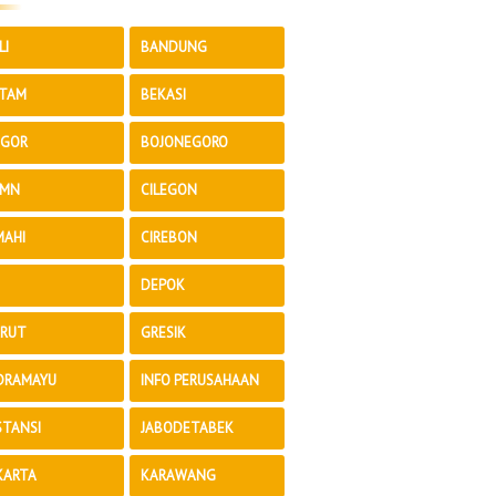
LI
BANDUNG
TAM
BEKASI
GOR
BOJONEGORO
MN
CILEGON
MAHI
CIREBON
DEPOK
RUT
GRESIK
DRAMAYU
INFO PERUSAHAAN
STANSI
JABODETABEK
KARTA
KARAWANG