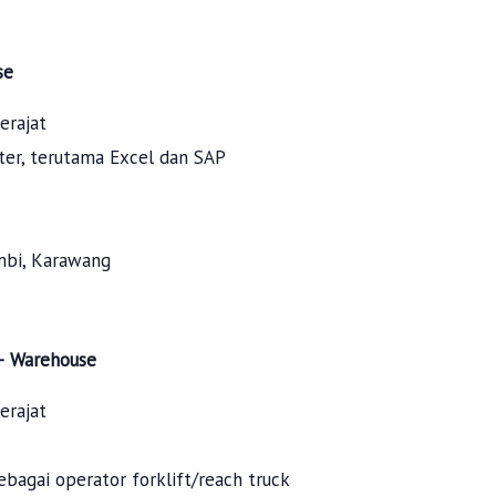
se
erajat
er, terutama Excel dan SAP
mbi, Karawang
 – Warehouse
erajat
bagai operator forklift/reach truck