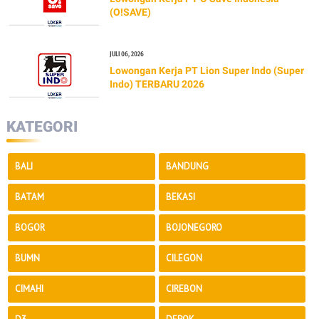
(O!SAVE)
JULI 06, 2026
Lowongan Kerja PT Lion Super Indo (Super
Indo) TERBARU 2026
KATEGORI
BALI
BANDUNG
BATAM
BEKASI
BOGOR
BOJONEGORO
BUMN
CILEGON
CIMAHI
CIREBON