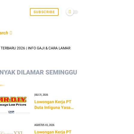
SUBSCRIBE
arch
2026 | INFO GAJI & CARA LAMAR
LOWONGAN KERJA PT PROPAN RA
NYAK DILAMAR SEMINGGU
JULI 31, 2026
Lowongan Kerja PT
Duta Intiguna Yasa
Tbk (MR.DIY)
AGUSTUS 03, 2026
Lowongan Kerja PT