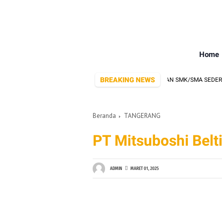
Home
BREAKING NEWS
NG YANG SERING BUKA LOWONGAN KERJA BUAT LULUSAN SMK/SMA SEDERAJAT
Beranda
TANGERANG
PT Mitsuboshi Belt
ADMIN
MARET 01, 2025