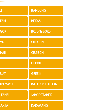
LI
BANDUNG
TAM
BEKASI
GOR
BOJONEGORO
MN
CILEGON
MAHI
CIREBON
DEPOK
RUT
GRESIK
DRAMAYU
INFO PERUSAHAAN
STANSI
JABODETABEK
KARTA
KARAWANG