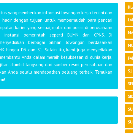
KL
tus yang memberikan informasi lowongan kerja terkini dan
mi hadir dengan tujuan untuk mempermudah para pencari
LA
atan karier yang sesuai, mulai dari posisi di perusahaan
MA
i instansi pemerintah seperti BUMN dan CPNS. Di
 menyediakan berbagai pilihan lowongan berdasarkan
MO
MK hingga D3 dan S1. Selain itu, kami juga menyediakan
 membantu Anda dalam meraih kesuksesan di dunia kerja.
PA
ajikan diambil langsung dari sumber resmi perusahaan dan
S1
ikan Anda selalu mendapatkan peluang terbaik. Temukan
mi!
SE
SI
SU
SU