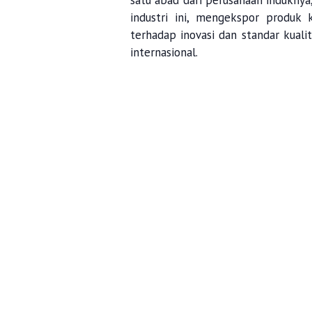
satu abad dari perusahaan indukny
industri ini, mengekspor produk
terhadap inovasi dan standar kuali
internasional.