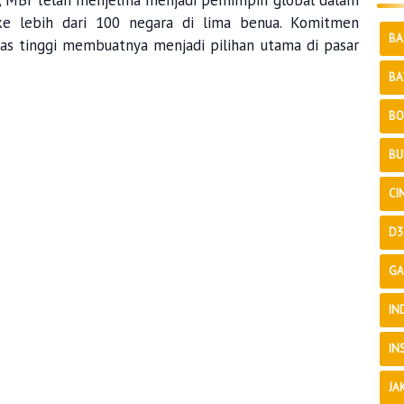
a, MBI telah menjelma menjadi pemimpin global dalam
 ke lebih dari 100 negara di lima benua. Komitmen
BA
tas tinggi membuatnya menjadi pilihan utama di pasar
BA
BO
BU
CI
D3
GA
IN
IN
JA