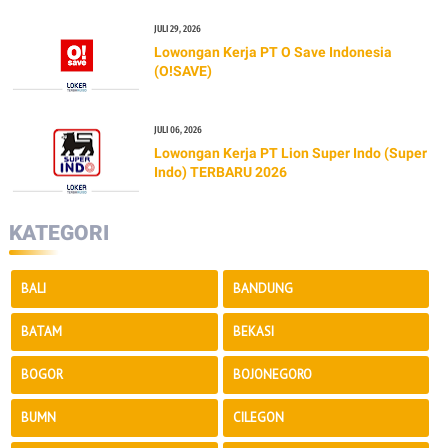
JULI 29, 2026
Lowongan Kerja PT O Save Indonesia
(O!SAVE)
JULI 06, 2026
Lowongan Kerja PT Lion Super Indo (Super
Indo) TERBARU 2026
KATEGORI
BALI
BANDUNG
BATAM
BEKASI
BOGOR
BOJONEGORO
BUMN
CILEGON