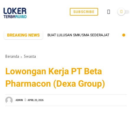
SUBSCRIBE
BREAKING NEWS
 BUKA LOWONGAN KERJA BUAT LULUSAN SMK/SMA SEDERAJAT
LOWONG
Beranda
Swasta
Lowongan Kerja PT Beta
Pharmacon (Dexa Group)
ADMIN
APRIL 20, 2026