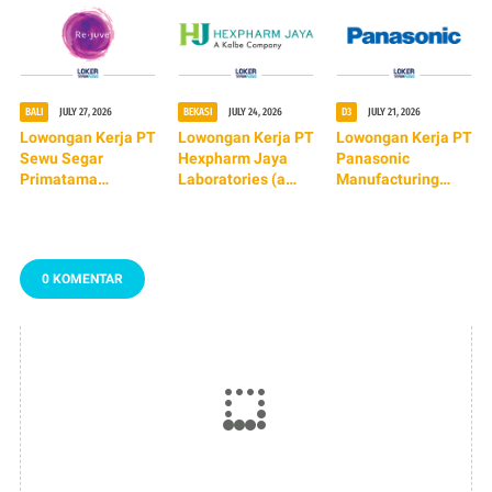
BALI
JULY 27, 2026
BEKASI
JULY 24, 2026
D3
JULY 21, 2026
Lowongan Kerja PT
Lowongan Kerja PT
Lowongan Kerja PT
Sewu Segar
Hexpharm Jaya
Panasonic
Primatama
Laboratories (a
Manufacturing
(Re.juve) TERBARU
Kalbe Company)
Indonesia
2026
0 KOMENTAR