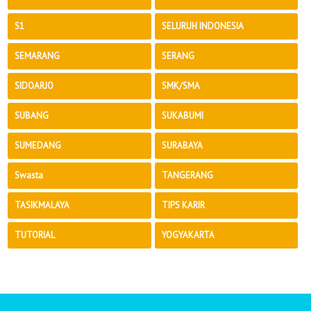
S1
SELURUH INDONESIA
SEMARANG
SERANG
SIDOARJO
SMK/SMA
SUBANG
SUKABUMI
SUMEDANG
SURABAYA
Swasta
TANGERANG
TASIKMALAYA
TIPS KARIR
TUTORIAL
YOGYAKARTA