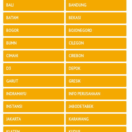
BALI
BANDUNG
BATAM
BEKASI
BOGOR
BOJONEGORO
BUMN
CILEGON
CIMAHI
CIREBON
D3
DEPOK
GARUT
GRESIK
INDRAMAYU
INFO PERUSAHAAN
INSTANSI
JABODETABEK
JAKARTA
KARAWANG
KLATEN
KUDUS