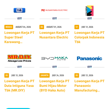
BEKASI
AUGUST 04, 2026
D3
AUGUST 01, 2026
S1
JULY 31, 2026
Lowongan Kerja PT
Lowongan Kerja PT
Lowongan Kerja PT
Super Steel
Nusantara Electric
Colorpak Indonesia
Karawang
Tbk
(TERBARU 2026)
D3
JULY 31, 2026
JAKARTA
JULY 24, 2026
D3
JULY 21, 2026
Lowongan Kerja PT
Lowongan Kerja PT
Lowongan Kerja PT
Duta Intiguna Yasa
Bumi Hijau Motor
Panasonic
Tbk (MR.DIY)
(BYD Haka Auto)
Manufacturing
Indonesia