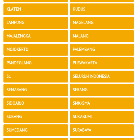
KLATEN
KUDUS
LAMPUNG
MAGELANG
MAJALENGKA
MALANG
MOJOKERTO
PALEMBANG
PANDEGLANG
PURWAKARTA
S1
SELURUH INDONESIA
SEMARANG
SERANG
SIDOARJO
SMK/SMA
SUBANG
SUKABUMI
SUMEDANG
SURABAYA