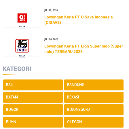
JULI 29, 2026
Lowongan Kerja PT O Save Indonesia
(O!SAVE)
JULI 06, 2026
Lowongan Kerja PT Lion Super Indo (Super
Indo) TERBARU 2026
KATEGORI
BALI
BANDUNG
BATAM
BEKASI
BOGOR
BOJONEGORO
BUMN
CILEGON