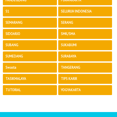
PANDEGLANG
PURWAKARTA
S1
SELURUH INDONESIA
SEMARANG
SERANG
SIDOARJO
SMK/SMA
SUBANG
SUKABUMI
SUMEDANG
SURABAYA
Swasta
TANGERANG
TASIKMALAYA
TIPS KARIR
TUTORIAL
YOGYAKARTA