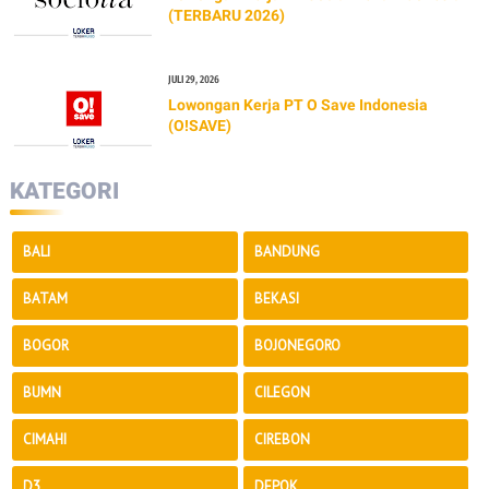
(TERBARU 2026)
JULI 29, 2026
Lowongan Kerja PT O Save Indonesia
(O!SAVE)
KATEGORI
BALI
BANDUNG
BATAM
BEKASI
BOGOR
BOJONEGORO
BUMN
CILEGON
CIMAHI
CIREBON
D3
DEPOK