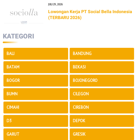
JULI 29, 2026
Lowongan Kerja PT Social Bella Indonesia
(TERBARU 2026)
KATEGORI
BALI
BANDUNG
BATAM
BEKASI
BOGOR
BOJONEGORO
BUMN
CILEGON
CIMAHI
CIREBON
D3
DEPOK
GARUT
GRESIK