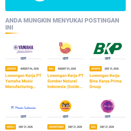
ANDA MUNGKIN MENYUKAI POSTINGAN
INI
JAKARTA
AUGUST 04, 2026
BALI
AUGUST 01, 2026
JAKARTA
JULY 31, 2026
Lowongan Kerja PT
Lowongan Kerja PT
Lowongan Kerja
Yamaha Music
Sumber Natural
Bina Karya Prima
Manufacturing
Indonesia (Golden
Group
Indonesia
Lamian)
(TERBARU 2026)
BEKASI
JULY 27, 2026
JABODETABEK
JULY 27, 2026
BALI
JULY 27, 2026