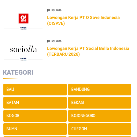
JULI 29, 2026
Lowongan Kerja PT O Save Indonesia
(O!SAVE)
JULI 29, 2026
Lowongan Kerja PT Social Bella Indonesia
(TERBARU 2026)
KATEGORI
BALI
BANDUNG
BATAM
BEKASI
BOGOR
BOJONEGORO
BUMN
CILEGON