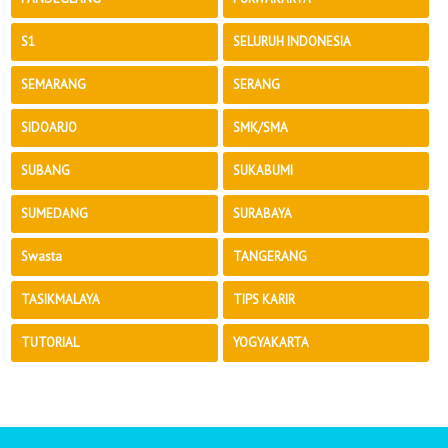
S1
SELURUH INDONESIA
SEMARANG
SERANG
SIDOARJO
SMK/SMA
SUBANG
SUKABUMI
SUMEDANG
SURABAYA
Swasta
TANGERANG
TASIKMALAYA
TIPS KARIR
TUTORIAL
YOGYAKARTA