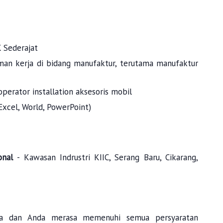
 Sederajat
an kerja di bidang manufaktur, terutama manufaktur
perator installation aksesoris mobil
xcel, World, PowerPoint)
ional
-
Kawasan
Indrustri
KIIC, Serang Baru, Cikarang,
nda dan Anda merasa memenuhi semua persyaratan