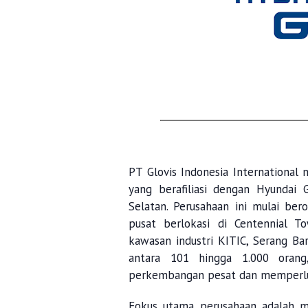
PT
Glovis
Indonesia
International
m
yang berafiliasi dengan
Hyundai
Selatan. Perusahaan ini mulai be
pusat berlokasi di
Centennial
Tow
kawasan industri KITIC, Serang Bar
antara 101 hingga 1.000 oran
perkembangan pesat dan memperluas
Fokus utama perusahaan adalah me