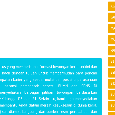
KL
LA
MA
MO
PA
S1
tus yang memberikan informasi lowongan kerja terkini dan
SE
mi hadir dengan tujuan untuk mempermudah para pencari
atan karier yang sesuai, mulai dari posisi di perusahaan
SI
i instansi pemerintah seperti BUMN dan CPNS. Di
 menyediakan berbagai pilihan lowongan berdasarkan
SU
MK hingga D3 dan S1. Selain itu, kami juga menyediakan
 membantu Anda dalam meraih kesuksesan di dunia kerja.
SU
ajikan diambil langsung dari sumber resmi perusahaan dan