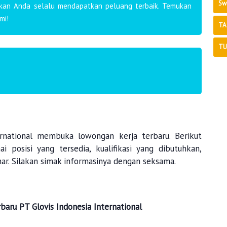
Sw
ikan Anda selalu mendapatkan peluang terbaik. Temukan
mi!
TA
TU
rnational
membuka lowongan kerja terbaru. Berikut
 posisi yang tersedia, kualifikasi yang dibutuhkan,
ar. Silakan simak informasinya dengan seksama.
rbaru
PT Glovis Indonesia International