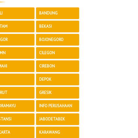
LI
BANDUNG
TAM
BEKASI
GOR
BOJONEGORO
MN
CILEGON
MAHI
CIREBON
DEPOK
RUT
GRESIK
DRAMAYU
INFO PERUSAHAAN
STANSI
JABODETABEK
KARTA
KARAWANG