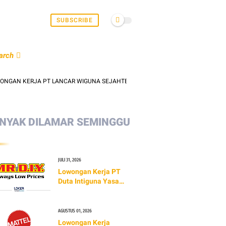
SUBSCRIBE
arch
KERJA PT LANCAR WIGUNA SEJAHTERA (LAWSON INDONESIA) TERBARU 2026
NYAK DILAMAR SEMINGGU
JULI 31, 2026
Lowongan Kerja PT
Duta Intiguna Yasa
Tbk (MR.DIY)
AGUSTUS 01, 2026
Lowongan Kerja