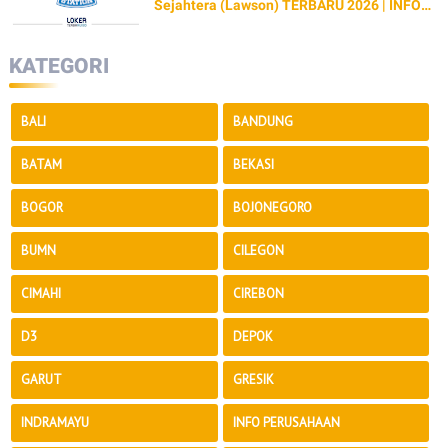
Sejahtera (Lawson) TERBARU 2026 | INFO
GAJI & CARA LAMAR
KATEGORI
BALI
BANDUNG
BATAM
BEKASI
BOGOR
BOJONEGORO
BUMN
CILEGON
CIMAHI
CIREBON
D3
DEPOK
GARUT
GRESIK
INDRAMAYU
INFO PERUSAHAAN