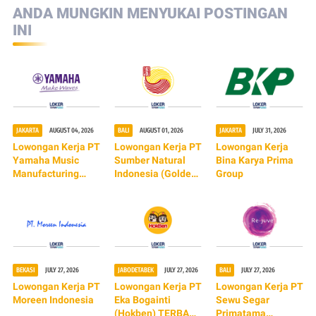
ANDA MUNGKIN MENYUKAI POSTINGAN
INI
JAKARTA
AUGUST 04, 2026
BALI
AUGUST 01, 2026
JAKARTA
JULY 31, 2026
Lowongan Kerja PT
Lowongan Kerja PT
Lowongan Kerja
Yamaha Music
Sumber Natural
Bina Karya Prima
Manufacturing
Indonesia (Golden
Group
Indonesia
Lamian)
(TERBARU 2026)
BEKASI
JULY 27, 2026
JABODETABEK
JULY 27, 2026
BALI
JULY 27, 2026
Lowongan Kerja PT
Lowongan Kerja PT
Lowongan Kerja PT
Moreen Indonesia
Eka Bogainti
Sewu Segar
(Hokben) TERBARU
Primatama