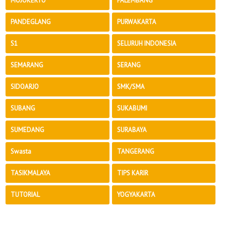
MOJOKERTO
PALEMBANG
PANDEGLANG
PURWAKARTA
S1
SELURUH INDONESIA
SEMARANG
SERANG
SIDOARJO
SMK/SMA
SUBANG
SUKABUMI
SUMEDANG
SURABAYA
Swasta
TANGERANG
TASIKMALAYA
TIPS KARIR
TUTORIAL
YOGYAKARTA