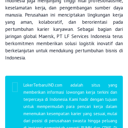
Indonesia juga menjunjung tinggi nilai profesionalisme,
keselamatan kerja, dan pengembangan sumber daya
manusia. Perusahaan ini menciptakan lingkungan kerja
yang aman, kolaboratif, dan berorientasi pada
pertumbuhan karier karyawan. Sebagai bagian dari
jaringan global Maersk, PT LF Services Indonesia terus
berkomitmen memberikan solusi logistik inovatif dan
berkelanjutan untuk mendukung pertumbuhan bisnis di
Indonesia.
LokerTerbaruIND.com adalah situs yang
memberikan informasi lowongan kerja terkini dan
terpercaya di Indonesia. Kami hadir dengan tujuan
untuk mempermudah para pencari kerja dalam
menemukan kesempatan karier yang sesuai, mulai
dari posisi di perusahaan swasta hingga peluang
di instansi pemerintah seperti BUMN dan CPNS. Di