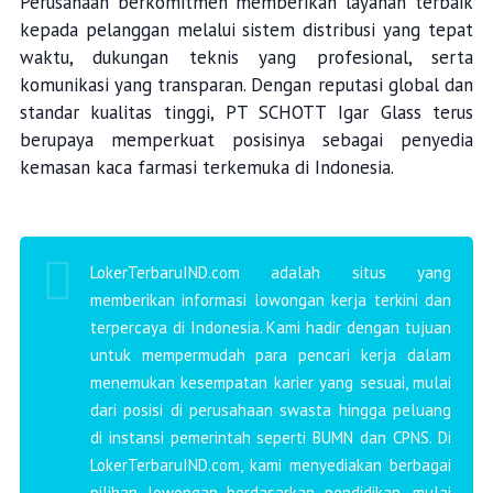
Perusahaan berkomitmen memberikan layanan terbaik
kepada pelanggan melalui sistem distribusi yang tepat
waktu, dukungan teknis yang profesional, serta
komunikasi yang transparan. Dengan reputasi global dan
standar kualitas tinggi, PT SCHOTT Igar Glass terus
berupaya memperkuat posisinya sebagai penyedia
kemasan kaca farmasi terkemuka di Indonesia.
LokerTerbaruIND.com adalah situs yang
memberikan informasi lowongan kerja terkini dan
terpercaya di Indonesia. Kami hadir dengan tujuan
untuk mempermudah para pencari kerja dalam
menemukan kesempatan karier yang sesuai, mulai
dari posisi di perusahaan swasta hingga peluang
di instansi pemerintah seperti BUMN dan CPNS. Di
LokerTerbaruIND.com, kami menyediakan berbagai
pilihan lowongan berdasarkan pendidikan, mulai