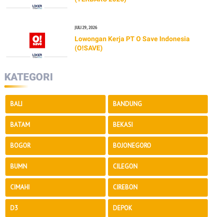
JULI 29, 2026
Lowongan Kerja PT O Save Indonesia
(O!SAVE)
KATEGORI
BALI
BANDUNG
BATAM
BEKASI
BOGOR
BOJONEGORO
BUMN
CILEGON
CIMAHI
CIREBON
D3
DEPOK