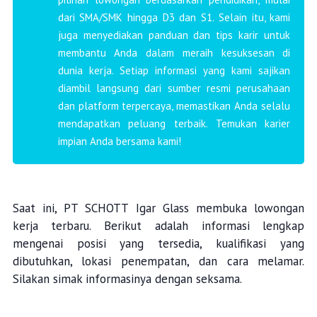
dari SMA/SMK hingga D3 dan S1. Selain itu, kami
juga menyediakan panduan dan tips karir untuk
membantu Anda dalam meraih kesuksesan di
dunia kerja. Setiap informasi yang kami sajikan
diambil langsung dari sumber resmi perusahaan
dan platform terpercaya, memastikan Anda selalu
mendapatkan peluang terbaik. Temukan karier
impian Anda bersama kami!
Saat ini, PT SCHOTT Igar Glass membuka lowongan
kerja terbaru. Berikut adalah informasi lengkap
mengenai posisi yang tersedia, kualifikasi yang
dibutuhkan, lokasi penempatan, dan cara melamar.
Silakan simak informasinya dengan seksama.