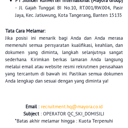
PT Silinder Konverter Internasional (Mayora Group)
- Jl. Gajah Tunggal BI No.10, RT.001/RW.004, Pasir
Jaya, Kec. Jatiuwung, Kota Tangerang, Banten 15135
Tata Cara Melamar:
Jika posisi ini menarik bagi Anda dan Anda merasa
memenuhi semua persyaratan kualifikasi, keahlian, dan
dokumen yang diminta, langkah selanjutnya sangat
sederhana. Kirimkan berkas lamaran Anda langsung
melalui email atau website resmi rekrutmen perusahaan
yang tercantum di bawah ini. Pastikan semua dokumen
Anda lengkap dan sesuai dengan yang diminta ya!
Email
:
recruitment.hq@mayora.co.id
Subject
: OPERATOR QC_SKI_DOMISILI
*Batas akhir melamar hingga : Kuota Terpenuhi