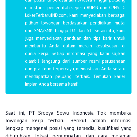
di instansi pemerintah seperti BUMN dan CPNS. Di
LokerTerbaruIND.com, kami menyediakan berbagai
pilihan lowongan berdasarkan pendidikan, mulai
dari SMA/SMK hingga D3 dan S1. Selain itu, kami
juga menyediakan panduan dan tips karir untuk
membantu Anda dalam meraih kesuksesan di
dunia kerja. Setiap informasi yang kami sajikan
diambil langsung dari sumber resmi perusahaan
dan platform terpercaya, memastikan Anda selalu
mendapatkan peluang terbaik. Temukan karier
impian Anda bersama kami!
Saat ini, PT Sreeya Sewu Indonesia Tbk membuka
lowongan kerja terbaru. Berikut adalah informasi
lengkap mengenai posisi yang tersedia, kualifikasi yang
dibutuhkan, lokasi penempatan, dan cara melamar.