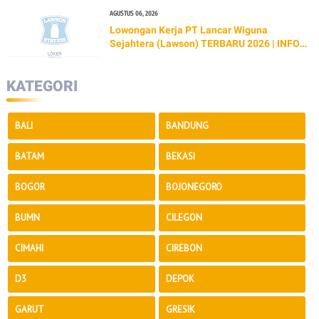
AGUSTUS 06, 2026
Lowongan Kerja PT Lancar Wiguna
Sejahtera (Lawson) TERBARU 2026 | INFO
GAJI & CARA LAMAR
KATEGORI
BALI
BANDUNG
BATAM
BEKASI
BOGOR
BOJONEGORO
BUMN
CILEGON
CIMAHI
CIREBON
D3
DEPOK
GARUT
GRESIK