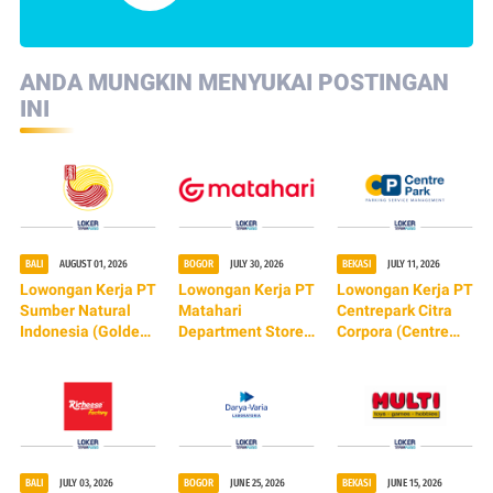
ANDA MUNGKIN MENYUKAI POSTINGAN
INI
BALI
AUGUST 01, 2026
BOGOR
JULY 30, 2026
BEKASI
JULY 11, 2026
Lowongan Kerja PT
Lowongan Kerja PT
Lowongan Kerja PT
Sumber Natural
Matahari
Centrepark Citra
Indonesia (Golden
Department Store
Corpora (Centre
Lamian)
Tbk (TERBARU
Park)
2026)
BALI
JULY 03, 2026
BOGOR
JUNE 25, 2026
BEKASI
JUNE 15, 2026