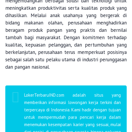
mengembangkan berbagai solusi dan teknologi untuk
meningkatkan produktivitas serta kualitas produk yang
dihasilkan. Melalui anak usahanya yang bergerak di
bidang makanan olahan, perusahaan menghadirkan
beragam produk pangan yang praktis dan bernilai
tambah bagi masyarakat. Dengan komitmen terhadap
kualitas, kepuasan pelanggan, dan pertumbuhan yang
berkelanjutan, perusahaan terus memperkuat posisinya
sebagai salah satu pelaku utama di industri perunggasan
dan pangan nasional.
LokerTerbaruIND.com adalah situs yang
memberikan informasi lowongan kerja terkini dan
terpercaya di Indonesia. Kami hadir dengan tujuan
untuk mempermudah para pencari kerja dalam
menemukan kesempatan karier yang sesuai, mulai
dari posisi di perusahaan swasta hingga peluang