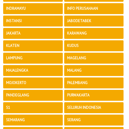
INDRAMAYU
INFO PERUSAHAAN
INSTANSI
JABODETABEK
JAKARTA
KARAWANG
KLATEN
KUDUS
LAMPUNG
MAGELANG
MAJALENGKA
MALANG
MOJOKERTO
PALEMBANG
PANDEGLANG
PURWAKARTA
S1
SELURUH INDONESIA
SEMARANG
SERANG