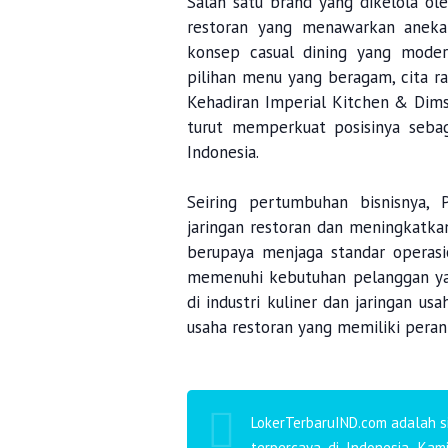
Salah satu brand yang dikelola ol
restoran yang menawarkan anek
konsep casual dining yang moder
pilihan menu yang beragam, cita r
Kehadiran Imperial Kitchen & Dims
turut memperkuat posisinya sebag
Indonesia.
Seiring pertumbuhan bisnisnya,
jaringan restoran dan meningkatkan
berupaya menjaga standar operasi
memenuhi kebutuhan pelanggan y
di industri kuliner dan jaringan us
usaha restoran yang memiliki peran
LokerTerbaruIND.com adalah si
terpercaya di Indonesia. Ka