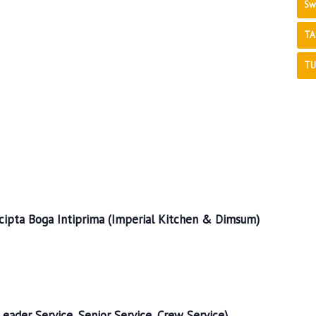
Sw
TA
TU
cipta Boga Intiprima (Imperial Kitchen & Dimsum)
eader Service, Senior Service, Crew Service)