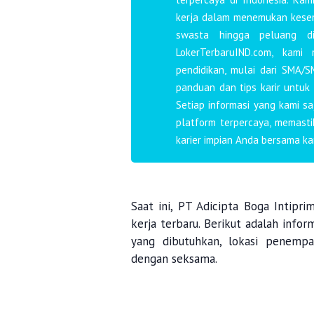
kerja dalam menemukan kesemp
swasta hingga peluang d
LokerTerbaruIND.com, kami
pendidikan, mulai dari SMA/S
panduan dan tips karir untuk
Setiap informasi yang kami s
platform terpercaya, memast
karier impian Anda bersama ka
Saat ini, PT Adicipta Boga Intip
kerja terbaru. Berikut adalah infor
yang dibutuhkan, lokasi penempa
dengan seksama.