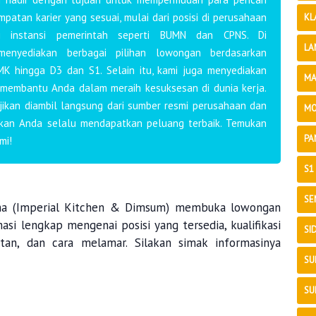
atan karier yang sesuai, mulai dari posisi di perusahaan
KL
i instansi pemerintah seperti BUMN dan CPNS. Di
LA
 menyediakan berbagai pilihan lowongan berdasarkan
MK hingga D3 dan S1. Selain itu, kami juga menyediakan
MA
 membantu Anda dalam meraih kesuksesan di dunia kerja.
ajikan diambil langsung dari sumber resmi perusahaan dan
MO
ikan Anda selalu mendapatkan peluang terbaik. Temukan
PA
mi!
S1
SE
rima (Imperial Kitchen & Dimsum) membuka lowongan
masi lengkap mengenai posisi yang tersedia, kualifikasi
SI
tan, dan cara melamar. Silakan simak informasinya
SU
SU