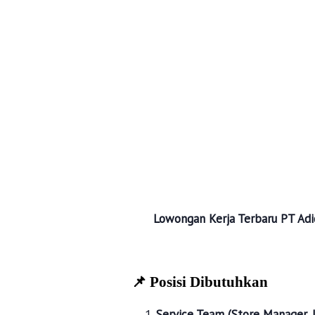
Lowongan Kerja Terbaru
PT Adi
📌 Posisi Dibutuhkan
Service Team (Store Manager, L