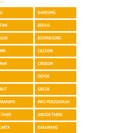
LI
BANDUNG
TAM
BEKASI
GOR
BOJONEGORO
MN
CILEGON
MAHI
CIREBON
DEPOK
RUT
GRESIK
DRAMAYU
INFO PERUSAHAAN
STANSI
JABODETABEK
KARTA
KARAWANG