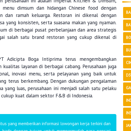
eh perusahaan ini adalah Imperial Kitchen & Dimsum,
a menu dimsum dan hidangan Chinese food dengan
BA
n dan ramah keluarga. Restoran ini dikenal dengan
asa yang konsisten, serta suasana makan yang nyaman.
BA
um di berbagai pusat perbelanjaan dan area strategis
ai salah satu brand restoran yang cukup dikenal di
BO
BU
 PT Adicipta Boga Intiprima terus mengembangkan
CI
 kualitas layanan di berbagai cabang. Perusahaan juga
onal, inovasi menu, serta pelayanan yang baik untuk
D3
ang terus berkembang. Dengan dukungan pengalaman
aha yang luas, perusahaan ini menjadi salah satu pelaku
GA
 cukup kuat dalam sektor F&B di Indonesia.
IN
IN
tus yang memberikan informasi lowongan kerja terkini dan
JA
mi hadir dengan tujuan untuk mempermudah para pencari