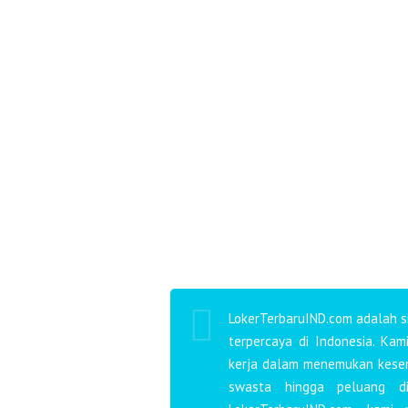
LokerTerbaruIND.com adalah si
terpercaya di Indonesia. Ka
kerja dalam menemukan kesemp
swasta hingga peluang d