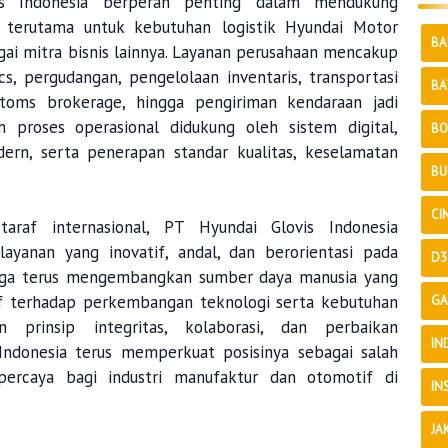
is Indonesia berperan penting dalam mendukung
, terutama untuk kebutuhan logistik Hyundai Motor
BA
ai mitra bisnis lainnya. Layanan perusahaan mencakup
ics, pergudangan, pengelolaan inventaris, transportasi
BA
stoms brokerage, hingga pengiriman kendaraan jadi
ruh proses operasional didukung oleh sistem digital,
BO
ern, serta penerapan standar kualitas, keselamatan
BU
CI
taraf internasional, PT Hyundai Glovis Indonesia
yanan yang inovatif, andal, dan berorientasi pada
D3
juga terus mengembangkan sumber daya manusia yang
if terhadap perkembangan teknologi serta kebutuhan
GA
 prinsip integritas, kolaborasi, dan perbaikan
IN
 Indonesia terus memperkuat posisinya sebagai salah
rpercaya bagi industri manufaktur dan otomotif di
IN
JA