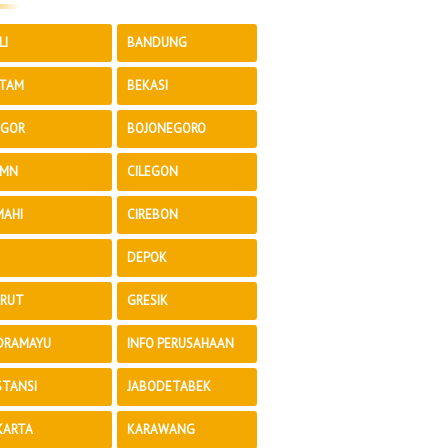
LI
BANDUNG
TAM
BEKASI
GOR
BOJONEGORO
MN
CILEGON
MAHI
CIREBON
DEPOK
RUT
GRESIK
DRAMAYU
INFO PERUSAHAAN
STANSI
JABODETABEK
KARTA
KARAWANG