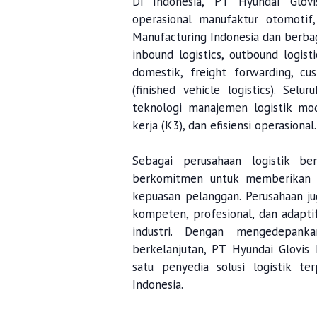
Di Indonesia, PT Hyundai Glov
operasional manufaktur otomotif
Manufacturing Indonesia dan berbag
inbound logistics, outbound logist
domestik, freight forwarding, cu
(finished vehicle logistics). Selu
teknologi manajemen logistik mod
kerja (K3), dan efisiensi operasional.
Sebagai perusahaan logistik ber
berkomitmen untuk memberikan la
kepuasan pelanggan. Perusahaan 
kompeten, profesional, dan adapt
industri. Dengan mengedepankan
berkelanjutan, PT Hyundai Glovis
satu penyedia solusi logistik te
Indonesia.