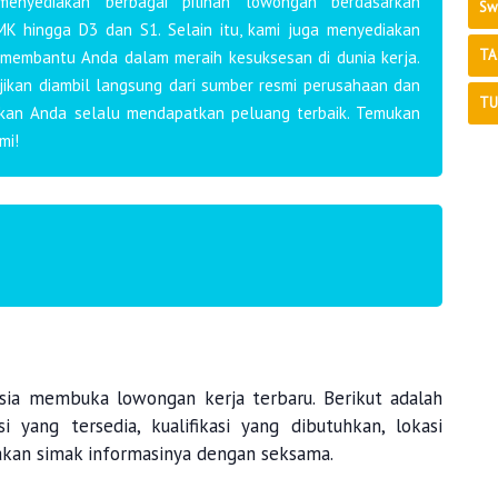
 menyediakan berbagai pilihan lowongan berdasarkan
Sw
MK hingga D3 dan S1. Selain itu, kami juga menyediakan
TA
 membantu Anda dalam meraih kesuksesan di dunia kerja.
ajikan diambil langsung dari sumber resmi perusahaan dan
TU
ikan Anda selalu mendapatkan peluang terbaik. Temukan
mi!
sia
membuka lowongan kerja terbaru. Berikut adalah
 yang tersedia, kualifikasi yang dibutuhkan, lokasi
akan simak informasinya dengan seksama.