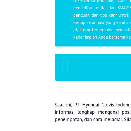
LokerTerbaruIND.com, kami
pendidikan, mulai dari SMA/S
panduan dan tips karir untuk
Setiap informasi yang kami s
platform terpercaya, memast
karier impian Anda bersama ka
Saat ini,
PT Hyundai Glovis Indone
informasi lengkap mengenai posisi
penempatan, dan cara melamar. Sil