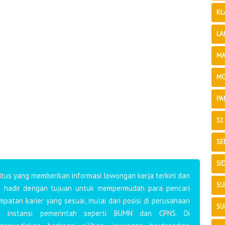
KL
LA
MA
MO
PA
S1
SE
SI
tus yang memberikan informasi lowongan kerja terkini dan
SU
mi hadir dengan tujuan untuk mempermudah para pencari
atan karier yang sesuai, mulai dari posisi di perusahaan
SU
i instansi pemerintah seperti BUMN dan CPNS. Di