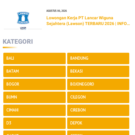
AGUSTUS 06, 2026
Lowongan Kerja PT Lancar Wiguna
Sejahtera (Lawson) TERBARU 2026 | INFO
GAJI & CARA LAMAR
KATEGORI
BALI
BANDUNG
BATAM
BEKASI
BOGOR
BOJONEGORO
BUMN
CILEGON
CIMAHI
CIREBON
D3
DEPOK