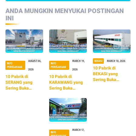
ANDA MUNGKIN MENYUKAI POSTINGAN
INI
AUGUST 06,
MARCH 19,
BEKASI
MARCH 18, 2026
INFO
INFO
PERUSAHAAN
PERUSAHAAN
10 Pabrik di
2026
2026
BEKASI yang
10 Pabrik di
10 Pabrik di
Sering Buka
SERANG yang
KARAWANG yang
Lowongan Kerja
Sering Buka
Sering Buka
Buat Lulusan
Lowongan Kerja
Lowongan Kerja
SMK/SMA
Buat Lulusan
Buat Lulusan
Sederajat
SMK/SMA
SMK/SMA
Sederajat
Sederajat
MARCH 17,
INFO
PERUSAHAAN